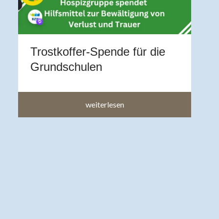
A
b
a
a
Trostkoffer-Spende für die
im
Grundschulen
weiterlesen