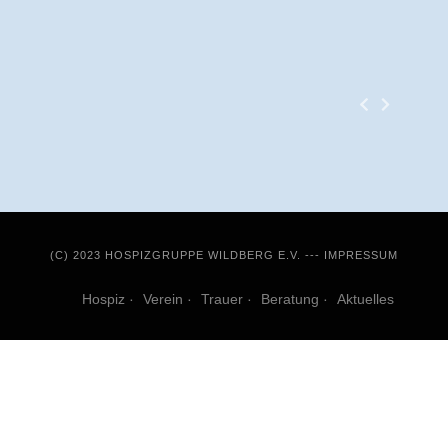
(C) 2023 HOSPIZGRUPPE WILDBERG E.V. ---
IMPRESSUM
Hospiz
Verein
Trauer
Beratung
Aktuelles