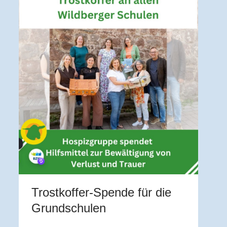
V
U
Z
A
b
a
a
Trostkoffer-Spende für die
im
Grundschulen