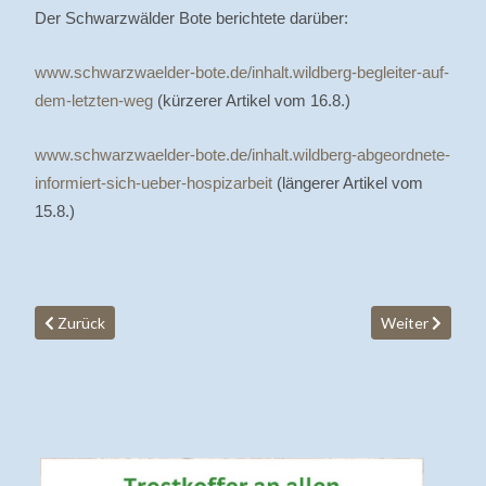
Der Schwarzwälder Bote berichtete darüber:
www.schwarzwaelder-bote.de/inhalt.wildberg-begleiter-auf-
dem-letzten-weg
(kürzerer Artikel vom 16.8.)
www.schwarzwaelder-bote.de/inhalt.wildberg-abgeordnete-
informiert-sich-ueber-hospizarbeit
(längerer Artikel vom
15.8.)
Vorheriger Beitrag: Familientrauer Seminar mit Maria Kopf
Nächster Beitr
Zurück
Weiter