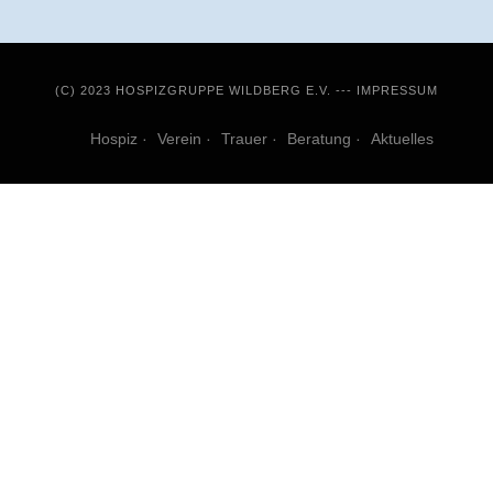
(C) 2023 HOSPIZGRUPPE WILDBERG E.V. ---
IMPRESSUM
Hospiz
Verein
Trauer
Beratung
Aktuelles