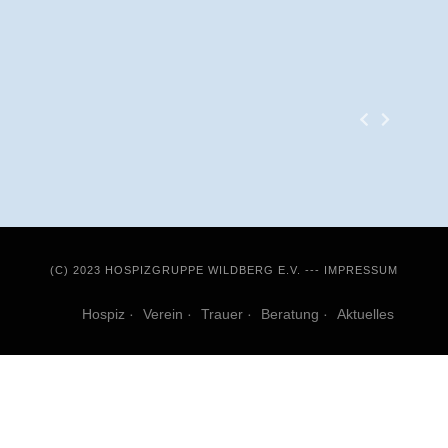
(C) 2023 HOSPIZGRUPPE WILDBERG E.V. ---
IMPRESSUM
Hospiz
Verein
Trauer
Beratung
Aktuelles