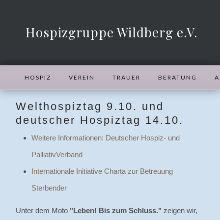
Hospizgruppe Wildberg e.V.
HOSPIZ
VEREIN
TRAUER
BERATUNG
A
Welthospiztag 9.10. und
deutscher Hospiztag 14.10.
Weitere Informationen: Deutscher Hospiz- und
PalliativVerband
Internationale Initiative Charta zur Betreuung
Sterbender
Unter dem Moto
"Leben! Bis zum Schluss."
zeigen wir,