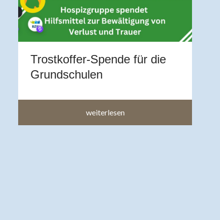
A
b
a
a
Trostkoffer-Spende für die
im
Grundschulen
weiterlesen