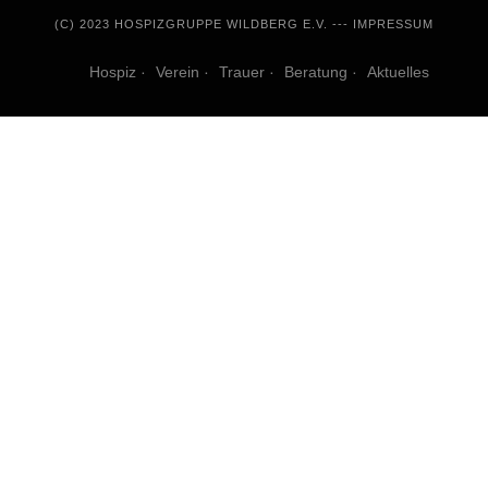
(C) 2023 HOSPIZGRUPPE WILDBERG E.V. ---
IMPRESSUM
Hospiz
Verein
Trauer
Beratung
Aktuelles