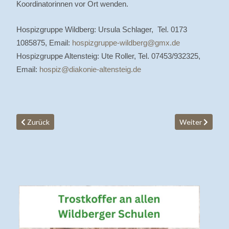
Koordinatorinnen vor Ort wenden.
Hospizgruppe Wildberg: Ursula Schlager, Tel. 0173
1085875, Email:
hospizgruppe-wildberg@gmx.de
Hospizgruppe Altensteig: Ute Roller, Tel. 07453/932325,
Email:
hospiz@diakonie-altensteig.de
Vorheriger Beitrag: Trauma im Alter - Vortrag von Martin Frey am
Nächster Beitr
Zurück
Weiter