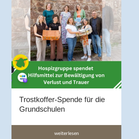
V
U
Z
A
b
a
a
Trostkoffer-Spende für die
im
Grundschulen
weiterlesen